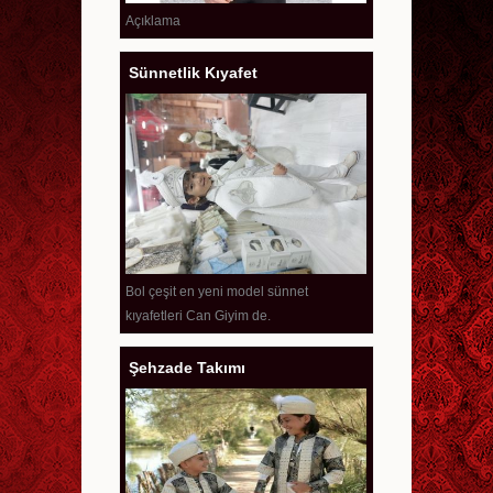
Açıklama
Sünnetlik Kıyafet
Bol çeşit en yeni model sünnet
kıyafetleri Can Giyim de.
Şehzade Takımı