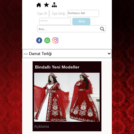
Üye Ol
Üye Girişi
Bindallı Yeni Modeller
Açıklama